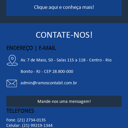
Clique aqui e conheça mais!
Reforma Tributária/MG: Sefaz-MG disponibiliza CNPJ
Alfanumérico para testes em homologação
07/08/2026
Veja mais
CONTATE-NOS!
ENDEREÇO | E-MAIL
Av. 7 de Maio, 50 - Salas 115 a 118 - Centro - Rio
Bonito - RJ - CEP 28.800-000
admin@ramoscontabil.com.br
Mande-nos uma mensagem!
TELEFONES
Fone: (21) 2734-0135
Celular: (21) 99219-1344