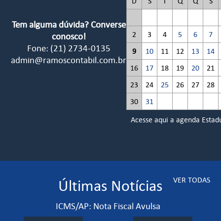
D
S
T
Q
Q
S
Tem alguma dúvida? Converse
2
3
4
5
6
7
conosco!
Fone: (21) 2734-0135
9
10
11
12
13
14
admin@ramoscontabil.com.br
16
17
18
19
20
21
Reforma Tributária: Receita Federal e CGIBS
23
24
25
26
27
28
esclarecem adiamento das regras de validação dos
docu ...
30
31
Acesse aqui a agenda Estad
07/08/2026
Veja mais
Reforma Tributária/MG: Sefaz-MG disponibiliza CNPJ
Alfanumérico para testes em homologação
07/08/2026
Veja mais
VER TODAS
Últimas Notícias
ICMS/AP: Nota Fiscal Avulsa